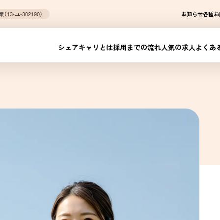
3-ユ-302190）
お知らせ
各種お
シェアキャリとは
採用までの流れ
人気の求人
よくあ